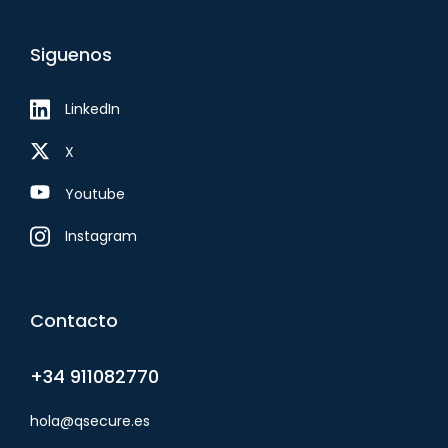
Siguenos
LinkedIn
X
Youtube
Instagram
Contacto
+34 911082770
hola@qsecure.es