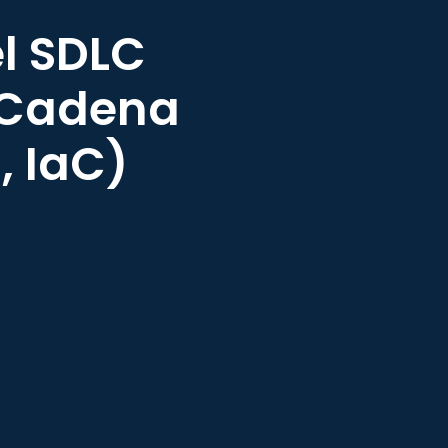
l SDLC
a Cadena
, IaC)