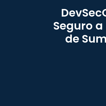
DevSecO
Seguro a
de Sumi