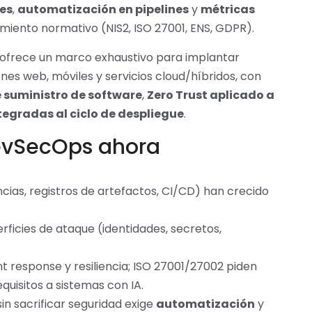
les
,
automatización en pipelines
y
métricas
miento normativo (NIS2, ISO 27001, ENS, GDPR).
, ofrece un marco exhaustivo para implantar
s web, móviles y servicios cloud/híbridos, con
 suministro de software
,
Zero Trust aplicado a
egradas al ciclo de despliegue
.
DevSecOps ahora
ias, registros de artefactos, CI/CD) han crecido
rficies de ataque (identidades, secretos,
ent response y resiliencia; ISO 27001/27002 piden
quisitos a sistemas con IA.
in sacrificar seguridad exige
automatización
y