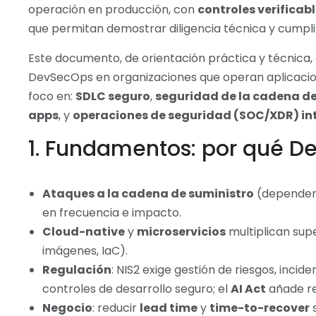
operación en producción, con
controles verificab
que permitan demostrar diligencia técnica y cumpli
Este documento, de orientación práctica y técnica
DevSecOps en organizaciones que operan aplicacione
foco en:
SDLC seguro
,
seguridad de la cadena de
apps
, y
operaciones de seguridad (SOC/XDR) int
1. Fundamentos: por qué 
Ataques a la cadena de suministro
(dependenc
en frecuencia e impacto.
Cloud-native
y
microservicios
multiplican supe
imágenes, IaC).
Regulación
: NIS2 exige gestión de riesgos, incid
controles de desarrollo seguro; el
AI Act
añade re
Negocio
: reducir
lead time
y
time-to-recover
s