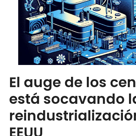
El auge de los ce
está socavando l
reindustrializació
EEUU