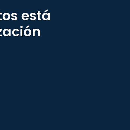
tos está
zación