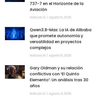
737-7 en el Horizonte de la
Aviación
Noticias IA
agosto 5, 2026
Qwen3.8-Max: La IA de Alibaba
que promete autonomía y
versatilidad en proyectos
complejos
Noticias IA
agosto 5, 2026
Gary Oldman y su relación
conflictiva con ‘El Quinto
Elemento’: Un análisis tras 30
años
Noticias IA
agosto 4, 2026