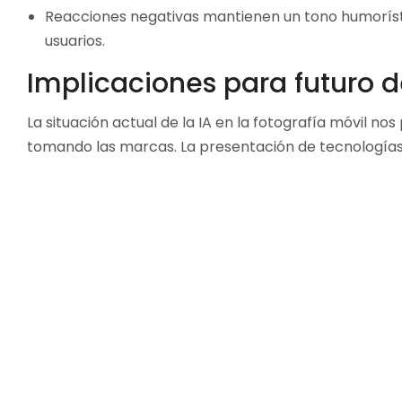
Reacciones negativas mantienen un tono humorísti
usuarios.
Implicaciones para futuro d
La situación actual de la IA en la fotografía móvil n
tomando las marcas. La presentación de tecnologías
fabricantes, quienes deben esforzarse por demostra
los usuarios. A medida que más compañías lanzan fun
convertirse en una tendencia preocupante que afect
Conclusión
La reciente presentación de Sony respecto a su asist
puede existir entre las promesas de una tecnología i
pesar de las intenciones de ‘devolver la vida’ a las fo
calidad fotográfica no se puede lograr únicamente a 
y conocimientos técnicos. Esto puede llevar a una refl