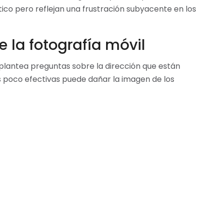
co pero reflejan una frustración subyacente en los
e la fotografía móvil
os plantea preguntas sobre la dirección que están
 poco efectivas puede dañar la imagen de los
r que sus innovaciones realmente aportan valor a
ciones de IA, este tipo de problemas podría
e la adopción de nuevas tecnologías.
ente de IA en el Xperia destaca la brecha que
nnovadora y la realidad de su implementación. A
tos, los resultados son un recordatorio de que la
través de algoritmos, sino que requiere un buen ojo
exión sobre la necesidad de un equilibrio entre la