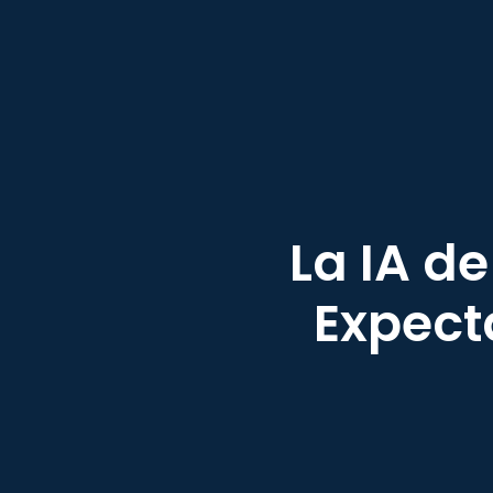
La IA d
Expect