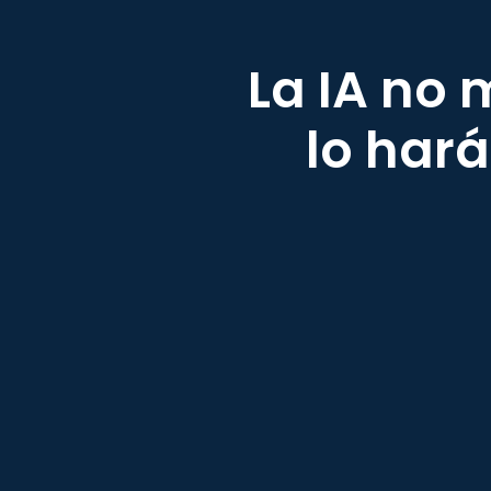
La IA no 
lo har