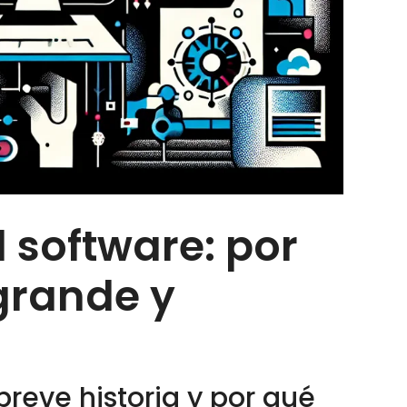
l software: por
grande y
 breve historia y por qué