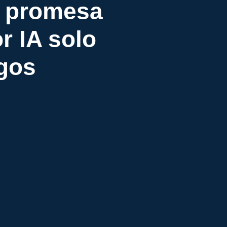
a promesa
r IA solo
rgos