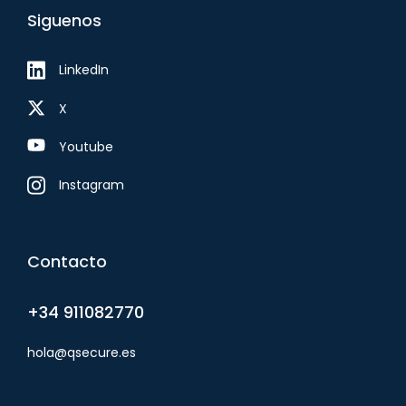
Siguenos
LinkedIn
X
Youtube
Instagram
Contacto
+34 911082770
hola@qsecure.es