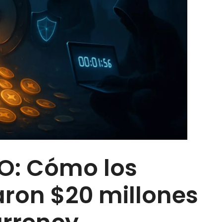
O: Cómo los
aron $20 millones