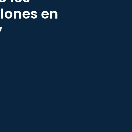
llones en
y