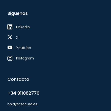
Siguenos
LinkedIn
X
Youtube
Instagram
Contacto
+34 911082770
hola@qsecure.es