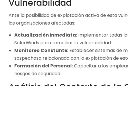
Vulnerabilidad
Ante la posibilidad de explotación activa de esta vul
las organizaciones afectadas:
Actualización Inmediata:
Implementar todas las
SolarWinds para remediar la vulnerabilidad.
Monitoreo Constante:
Establecer sistemas de mo
sospechosa relacionada con la explotación de esta
Formación del Personal:
Capacitar a los empleado
riesgos de seguridad.
Análisis del Contexto de la
La inclusión de esta vulnerabilidad por parte de CISA 
ataques cibernéticos. En los últimos años, las fallas
como SolarWinds han demostrado ser puertas de entra
constante y la rápida reacción a las vulnerabilidade