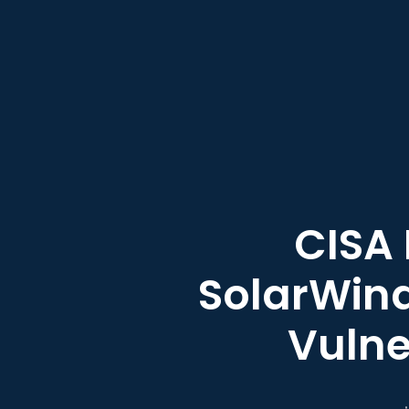
CISA 
SolarWind
Vulne