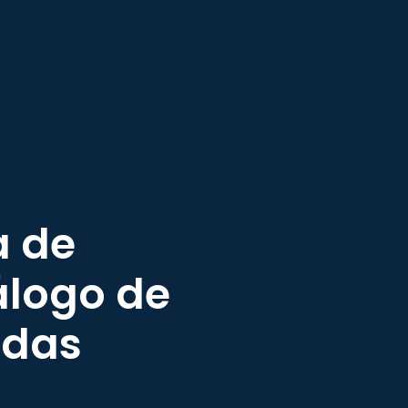
a de
álogo de
idas