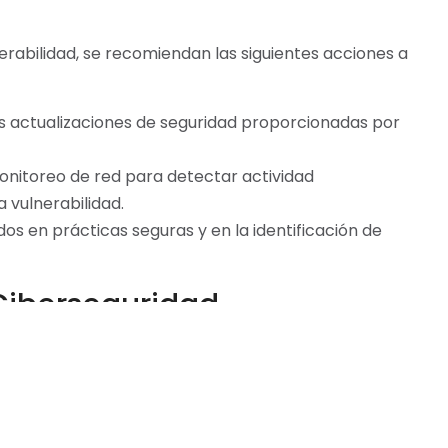
nerabilidad, se recomiendan las siguientes acciones a
 actualizaciones de seguridad proporcionadas por
nitoreo de red para detectar actividad
 vulnerabilidad.
s en prácticas seguras y en la identificación de
 Ciberseguridad
resalta la creciente sofisticación y frecuencia de los
 de seguridad en software ampliamente utilizado
da para actores maliciosos. La vigilancia
s son más que nunca esenciales en el entorno de