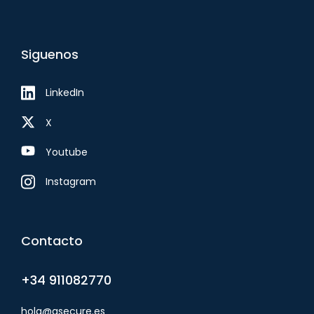
Siguenos
LinkedIn
X
Youtube
Instagram
Contacto
+34 911082770
hola@qsecure.es