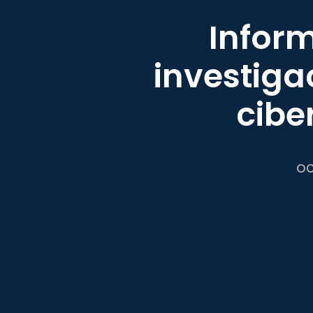
Inform
investiga
cibe
oc