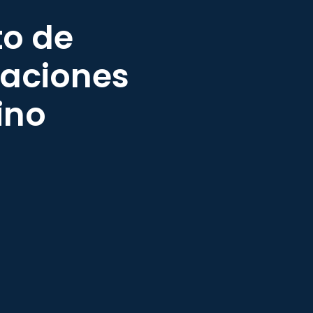
to de
raciones
ino