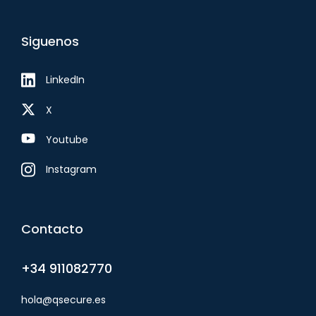
Siguenos
LinkedIn
X
Youtube
Instagram
Contacto
+34 911082770
hola@qsecure.es